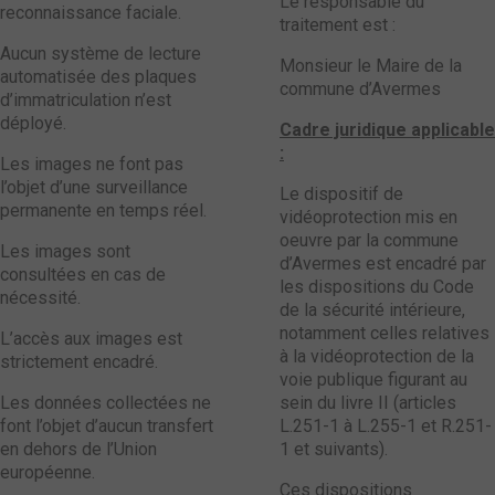
Le responsable du
reconnaissance faciale.
traitement est :
Aucun système de lecture
Monsieur le Maire de la
automatisée des plaques
commune d’Avermes
d’immatriculation n’est
déployé.
Cadre juridique applicable
:
Les images ne font pas
l’objet d’une surveillance
Le dispositif de
permanente en temps réel.
vidéoprotection mis en
oeuvre par la commune
Les images sont
d’Avermes est encadré par
consultées en cas de
les dispositions du Code
nécessité.
de la sécurité intérieure,
notamment celles relatives
L’accès aux images est
à la vidéoprotection de la
strictement encadré.
voie publique figurant au
Les données collectées ne
sein du livre II (articles
font l’objet d’aucun transfert
L.251-1 à L.255-1 et R.251-
en dehors de l’Union
1 et suivants).
européenne.
Ces dispositions