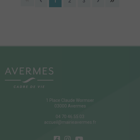
1
2
3
1 Place Claude Wormser
03000 Avermes
04 70 46 55 03
accueil@mairieavermes.fr