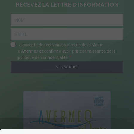
RECEVEZ LA LETTRE D'INFORMATION
J'accepte de recevoir les e-mails de la Mairie
d'Avermes et confirme avoir pris connaissance de la
politique de confidentialité.
S'INSCRIRE