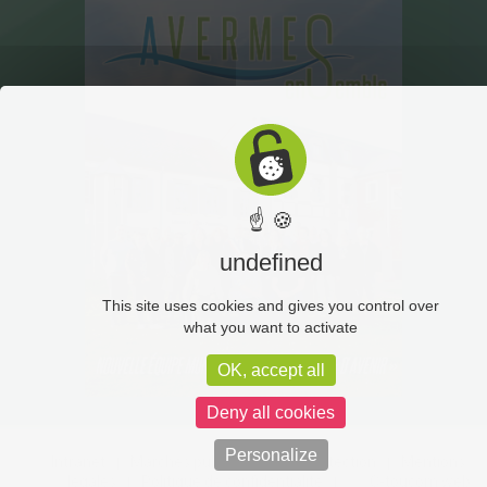
☝ 🍪
undefined
This site uses cookies and gives you control over
what you want to activate
OK, accept all
Deny all cookies
Personalize
Intranet
Marchés publics
Vidéoprotection
Mentions
légales
Politique de confidentialité
C-toucom web