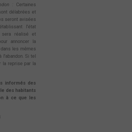
andon :
Certaines
sont délabrées et
ées seront avisées
tablissant l'état
 sera réalisé et
our annoncer la
ès dans les mêmes
 l'abandon. Si tel
 la reprise par la
us informés des
e des habitants
on à ce que les
3