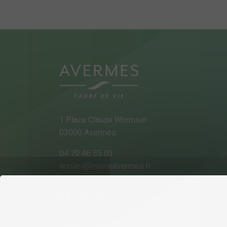
1 Place Claude Wormser
03000 Avermes
04 70 46 55 03
accueil@mairieavermes.fr