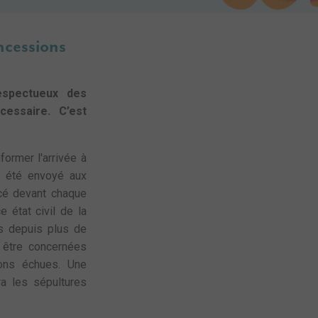
oncessions
espectueux des
essaire. C’est
nformer l'arrivée à
a été envoyé aux
acé devant chaque
e état civil de la
s depuis plus de
t être concernées
ons échues. Une
ra les sépultures