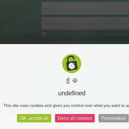
J'accepte de recevoir les e-mails de la Mair
confirme avoir pris connaissance de la politi
confidentialité.
S'INSCRIRE
☝ 🍪
undefined
This site uses cookies and gives you control over what you want to a
OK, accept all
Deny all cookies
Personalize
entions légales
Politique de confidentialité