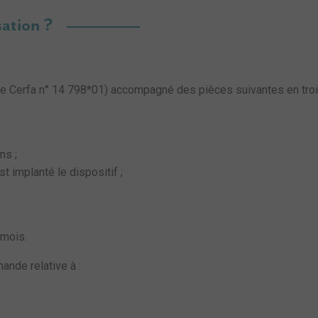
ation ?
r le Cerfa n° 14 798*01) accompagné des pièces suivantes en tro
ns ;
t implanté le dispositif ;
mois.
ande relative à :