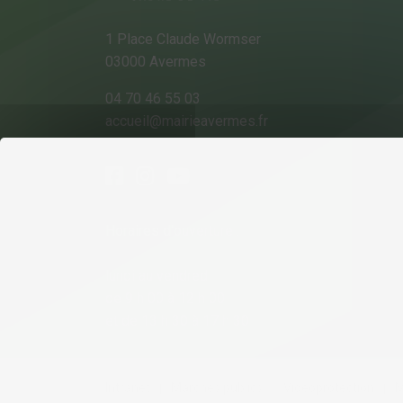
1 Place Claude Wormser
03000 Avermes
04 70 46 55 03
accueil@mairieavermes.fr
Horaires d'ouverture :
lundi au vendredi
de 9 h 00 à 12 h 00
et de 13 h 30 à 17 h 30
Intranet
Marchés publics
Vidéoprotection
M