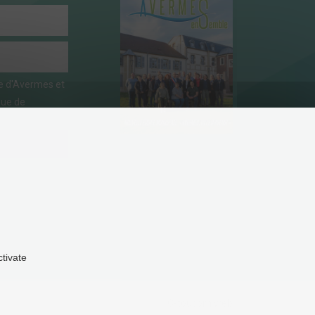
ie d'Avermes et
que de
ctivate
C-toucom web