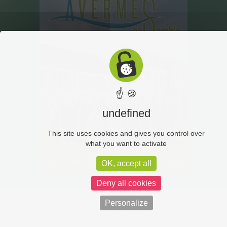
☝ 🍪
undefined
This site uses cookies and gives you control over
what you want to activate
OK, accept all
Deny all cookies
Personalize
Intranet
Marchés publics
Vidéoprotection
Mentions
légales
Politique de confidentialité
C-toucom web