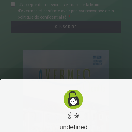
J'accepte de recevoir les e-mails de la Mairie
d'Avermes et confirme avoir pris connaissance de la
politique de confidentialité.
S'INSCRIRE
☝ 🍪
undefined