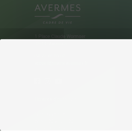
1 Place Claude Wormser
03000 Avermes
04 70 46 55 03
accueil@mairieavermes.fr
Horaires d'ouverture :
lundi au vendredi
de 9 h 00 à 12 h 00
et de 13 h 30 à 17 h 30