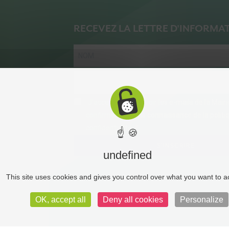
RECEVEZ LA LETTRE D'INFORMA
J'accepte de recevoir les e-mails de la Mair
confirme avoir pris connaissance de la politi
confidentialité.
☝ 🍪
S'INSCRIRE
undefined
This site uses cookies and gives you control over what you want to a
OK, accept all
Deny all cookies
Personalize