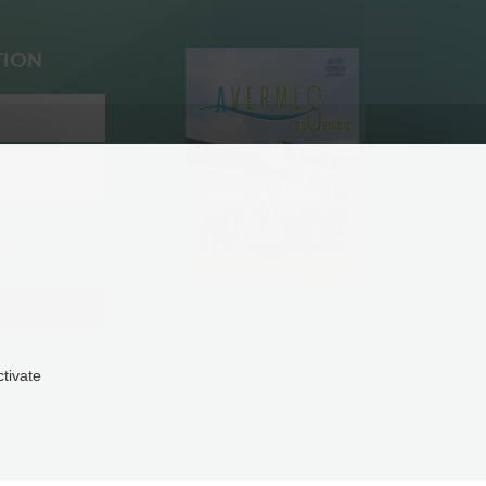
TION
ie d'Avermes et
que de
ctivate